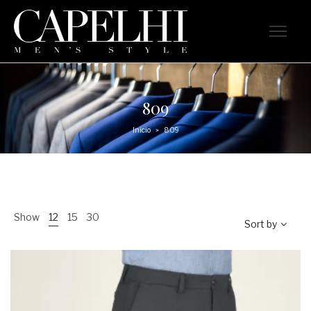
809
Inicio
809
>
Show
12
15
30
Sort by