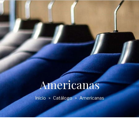
Americanas
Inicio
Catálogo
Americanas
>
>