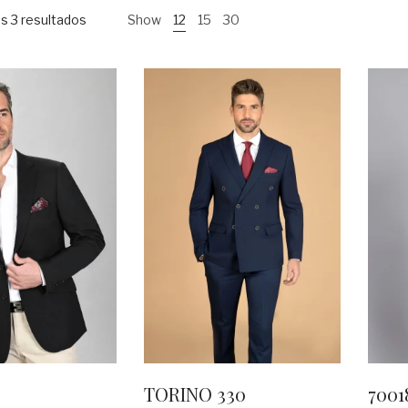
s 3 resultados
Show
12
15
30
0
TORINO 330
7001