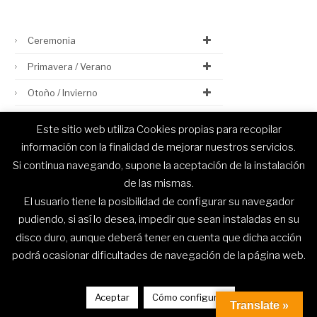
Ceremonia
Primavera / Verano
Otoño / Invierno
Este sitio web utiliza Cookies propias para recopilar
información con la finalidad de mejorar nuestros servicios.
Si continua navegando, supone la aceptación de la instalación
© Capelhi 2020. Todos los derechos reservados.
de las mismas.
El usuario tiene la posibilidad de configurar su navegador
pudiendo, si así lo desea, impedir que sean instaladas en su
disco duro, aunque deberá tener en cuenta que dicha acción
podrá ocasionar dificultades de navegación de la página web.
Aceptar
Cómo configurar
Translate »