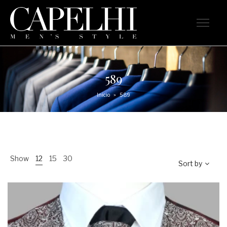
589
Inicio
589
>
Show
12
15
30
Sort by