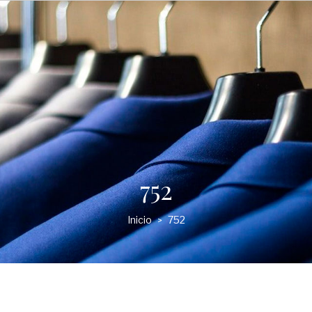
752
Inicio
752
>