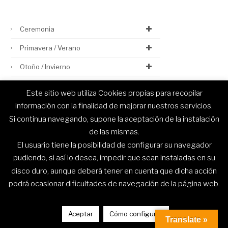
Ceremonia
Primavera / Verano
Otoño / Invierno
Este sitio web utiliza Cookies propias para recopilar
información con la finalidad de mejorar nuestros servicios.
Si continua navegando, supone la aceptación de la instalación
© Capelhi 2020. Todos los derechos reservados.
de las mismas.
El usuario tiene la posibilidad de configurar su navegador
pudiendo, si así lo desea, impedir que sean instaladas en su
disco duro, aunque deberá tener en cuenta que dicha acción
podrá ocasionar dificultades de navegación de la página web.
Aceptar
Cómo configurar
Translate »