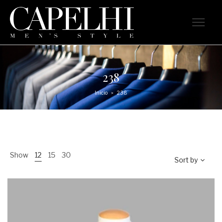
238
Inicio
238
>
Show
12
15
30
Sort by