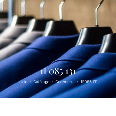
1F085 131
Inicio
Catálogo
Ceremonia
1F085 131
>
>
>