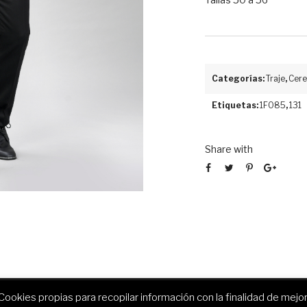
Categorías:
Traje
,
Cer
Etiquetas:
1F085
,
131
Share with
 Cookies propias para recopilar información con la finalidad de mejo