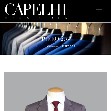
PIREO 207
Inicio
Catálogo
PIREO 207
>
>