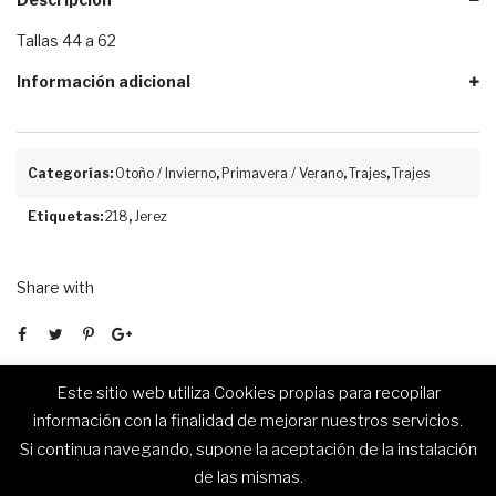
Tallas 44 a 62
Información adicional
Categorías:
Otoño / Invierno
,
Primavera / Verano
,
Trajes
,
Trajes
Etiquetas:
218
,
Jerez
Share with
Este sitio web utiliza Cookies propias para recopilar
información con la finalidad de mejorar nuestros servicios.
Si continua navegando, supone la aceptación de la instalación
de las mismas.