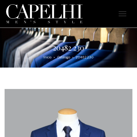
20482 230
Inicio
Catálogo
20482 230
>
>