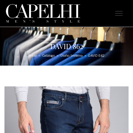
DAVID 862
Inicio
Catálogo
Otoño / Invierno
DAVID 862
>
>
>