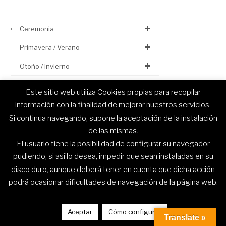
Ceremonia
Primavera / Verano
Otoño / Invierno
Este sitio web utiliza Cookies propias para recopilar
información con la finalidad de mejorar nuestros servicios.
Si continua navegando, supone la aceptación de la instalación
© Capelhi 2020. Todos los derechos reservados.
de las mismas.
El usuario tiene la posibilidad de configurar su navegador
pudiendo, si así lo desea, impedir que sean instaladas en su
disco duro, aunque deberá tener en cuenta que dicha acción
podrá ocasionar dificultades de navegación de la página web.
Aceptar
Cómo configurar
Translate »